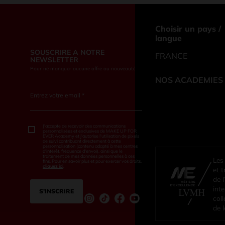
Choisir un pays /
langue
SOUSCRIRE A NOTRE
FRANCE
NEWSLETTER
Pour ne manquer aucune offre ou nouveauté
NOS ACADEMIES
Entrez votre email *
J'accepte de recevoir des communications
personnalisées et exclusives de MAKE UP FOR
EVER Academy et j'autorise l'utilisation de pixels
de suivi contribuant directement à cette
personnalisation (contenu adapté à mes centres
d'intérêt, fréquence d'envoi), ainsi que le
traitement de mes données personnelles à ces
Les
fins. Pour en savoir plus et pour exercer vos droits,
cliquez ici
.
et 
de l
int
S’INSCRIRE
col
de l
Instagram
tiktok
Facebook
Youtube