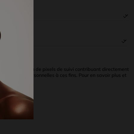
 l'utilisation de pixels de suivi contribuant directement
es données personnelles à ces fins. Pour en savoir plus et