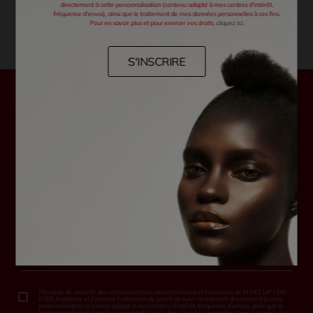
directement à cette personnalisation (contenu adapté à mes centres d'intérêt,
fréquence d'envoi), ainsi que le traitement de mes données personnelles à ces fins.
Pour en savoir plus et pour exercer vos droits,
cliquez ici
.
S'INSCRIRE
SOUSCRIRE A NOTRE NEWSLETTER
Pour ne manquer aucune offre ou nouveauté
Entrez votre email *
J'accepte de recevoir des communications personnalisées et exclusives de MAKE UP FOR
EVER Academy et j'autorise l'utilisation de pixels de suivi contribuant directement à cette
personnalisation (contenu adapté à mes centres d'intérêt, fréquence d'envoi), ainsi que le
traitement de mes données personnelles à ces fins. Pour en savoir plus et pour exercer vos