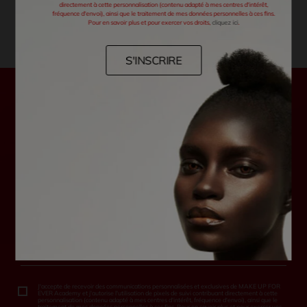
directement à cette personnalisation (contenu adapté à mes centres d'intérêt,
fréquence d'envoi), ainsi que le traitement de mes données personnelles à ces fins.
Pour en savoir plus et pour exercer vos droits,
cliquez ici
.
S'INSCRIRE
SOUSCRIRE A NOTRE NEWSLETTER
Pour ne manquer aucune offre ou nouveauté
Entrez votre email *
J'accepte de recevoir des communications personnalisées et exclusives de MAKE UP FOR
EVER Academy et j'autorise l'utilisation de pixels de suivi contribuant directement à cette
personnalisation (contenu adapté à mes centres d'intérêt, fréquence d'envoi), ainsi que le
traitement de mes données personnelles à ces fins. Pour en savoir plus et pour exercer vos