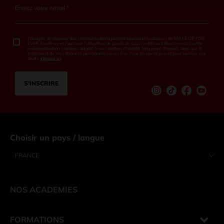
Entrez votre email *
J'accepte de recevoir des communications personnalisées et exclusives de MAKE UP FOR
EVER Academy et j'autorise l'utilisation de pixels de suivi contribuant directement à cette
personnalisation (contenu adapté à mes centres d'intérêt, fréquence d'envoi), ainsi que le
traitement de mes données personnelles à ces fins. Pour en savoir plus et pour exercer vos
droits,
cliquez ici
.
S’INSCRIRE
Instagram
tiktok
Facebook
Youtu
Choisir un pays / langue
FRANCE
NOS ACADEMIES
FORMATIONS