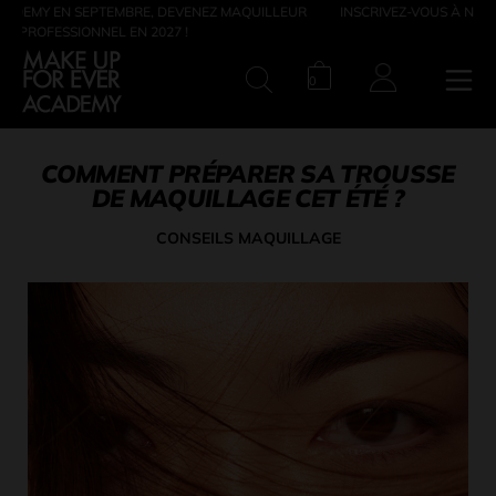
Z MAQUILLEUR
INSCRIVEZ-VOUS À NOTRE SOIRÉE PORTES OUVERTES LE 
10 JUIN
Panier. Le nombre
0
RECHERCHE
COMMENT PRÉPARER SA TROUSSE
DE MAQUILLAGE CET ÉTÉ ?
CONSEILS MAQUILLAGE