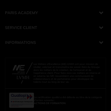
PARIS ACADEMY
SERVICE CLIENT
INFORMATIONS
Les Métiers d’Excellence (ME) LVMH ont pour mission de
révéler, valoriser et transmettre les savoir-faire du Groupe
dans les métiers de la création, de l’artisanat et de
l’expérience client. Pour faire vivre ces métiers en interne et
en externe, les ME rassemblent une communauté de
collaborateurs et de partenaires pour développer les
talents tout au long de leur vie.
La certification qualité a été délivrée au titre de la catégorie
d’action suivante :
ACTIONS DE FORMATION
.