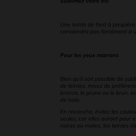
Sublimez votre iris
Une teinte de fard à paupière q
conviendra pas forcément à un
Pour les yeux marrons
Bien qu’il soit possible de s
de teintes, misez de préféren
bronze, le prune ou le brun, e
de halo.
En revanche, évitez les couleur
seules, car elles auront pour ef
noires ou mates, les teintes é