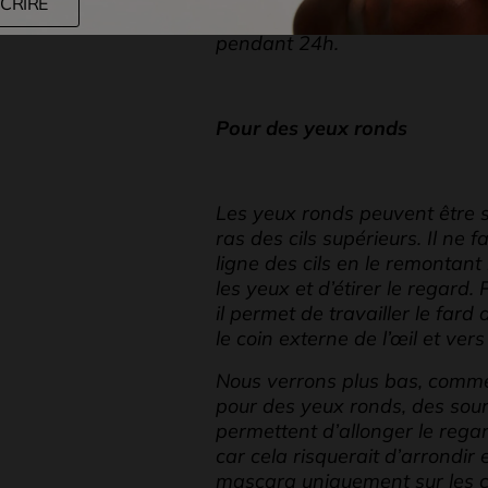
SCRIRE
Make Up For Ever est idéal po
pendant 24h.
Pour des yeux ronds
Les yeux ronds peuvent être s
ras des cils supérieurs. Il ne f
ligne des cils en le remontan
les yeux et d’étirer le regard.
il permet de travailler le fard d
le coin externe de l’œil et vers
Nous verrons plus bas, commen
pour des yeux ronds, des sourc
permettent d’allonger le regard
car cela risquerait d’arrondir
mascara uniquement sur les ci