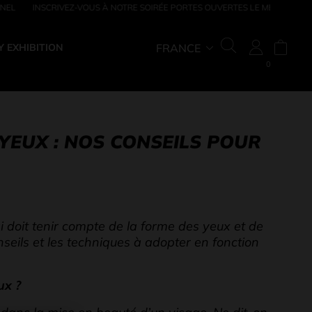
OUVERTES LE MERCREDI 10 JUIN
BÉNÉFICIEZ DE 10% DE RÉDUCTION SUR 
ABONNANT À NOT
 EXHIBITION
FRANCE
RECHERCH
0
YEUX : NOS CONSEILS POUR
 doit tenir compte de la forme des yeux et de
nseils et les techniques à adopter en fonction
ux ?