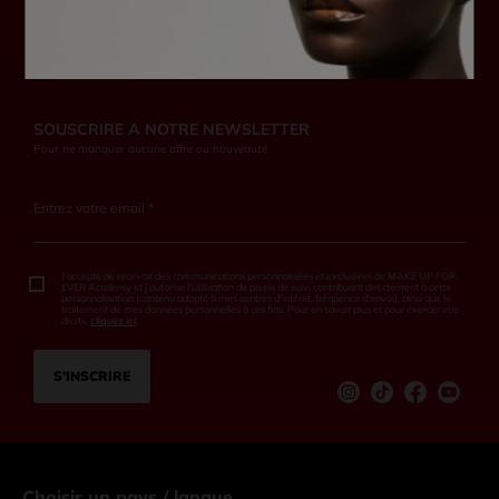
SOUSCRIRE A NOTRE NEWSLETTER
Pour ne manquer aucune offre ou nouveauté
Entrez votre email *
J'accepte de recevoir des communications personnalisées et exclusives de MAKE UP FOR
EVER Academy et j'autorise l'utilisation de pixels de suivi contribuant directement à cette
personnalisation (contenu adapté à mes centres d'intérêt, fréquence d'envoi), ainsi que le
traitement de mes données personnelles à ces fins. Pour en savoir plus et pour exercer vos
droits,
cliquez ici
.
S’INSCRIRE
Instagram
tiktok
Facebook
Youtu
Choisir un pays / langue