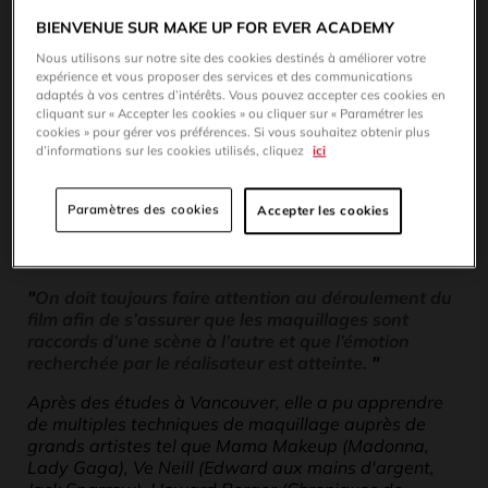
BIENVENUE SUR MAKE UP FOR EVER ACADEMY
Nous utilisons sur notre site des cookies destinés à améliorer votre
expérience et vous proposer des services et des communications
adaptés à vos centres d’intérêts. Vous pouvez accepter ces cookies en
cliquant sur « Accepter les cookies » ou cliquer sur « Paramétrer les
cookies » pour gérer vos préférences. Si vous souhaitez obtenir plus
d’informations sur les cookies utilisés, cliquez
ici
Paramètres des cookies
Accepter les cookies
"
On doit toujours faire attention au déroulement du
film afin de s’assurer que les maquillages sont
raccords d’une scène à l’autre et que l’émotion
recherchée par le réalisateur est atteinte.
"
Après des études à Vancouver, elle a pu apprendre
de multiples techniques de maquillage auprès de
grands artistes tel que Mama Makeup (Madonna,
Lady Gaga), Ve Neill (Edward aux mains d'argent,