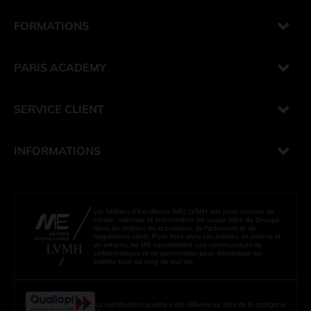
FORMATIONS
PARIS ACADEMY
SERVICE CLIENT
INFORMATIONS
Les Métiers d’Excellence (ME) LVMH ont pour mission de
révéler, valoriser et transmettre les savoir-faire du Groupe
dans les métiers de la création, de l’artisanat et de
l’expérience client. Pour faire vivre ces métiers en interne et
en externe, les ME rassemblent une communauté de
collaborateurs et de partenaires pour développer les
talents tout au long de leur vie.
La certification qualité a été délivrée au titre de la catégorie