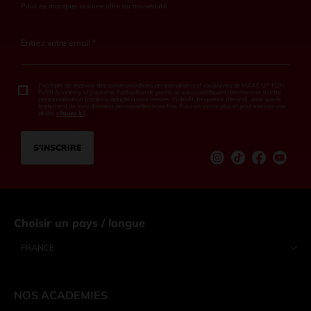
Pour ne manquer aucune offre ou nouveauté
Entrez votre email *
J'accepte de recevoir des communications personnalisées et exclusives de MAKE UP FOR
EVER Academy et j'autorise l'utilisation de pixels de suivi contribuant directement à cette
personnalisation (contenu adapté à mes centres d'intérêt, fréquence d'envoi), ainsi que le
traitement de mes données personnelles à ces fins. Pour en savoir plus et pour exercer vos
droits,
cliquez ici
.
S’INSCRIRE
Instagram
tiktok
Facebook
Youtu
Choisir un pays / langue
FRANCE
NOS ACADEMIES