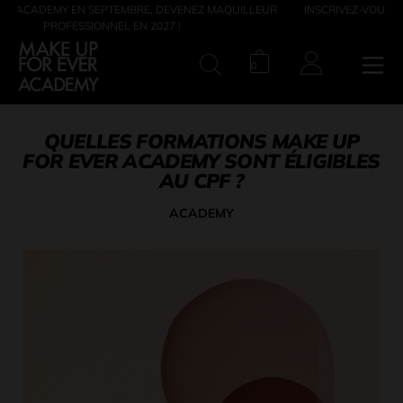
BRE, DEVENEZ MAQUILLEUR
INSCRIVEZ-VOUS À NOTRE SOIRÉE PORTES 
EN 2027 !
10 JUIN
Panier. Le nombre
0
RECHERCHE
QUELLES FORMATIONS MAKE UP
FOR EVER ACADEMY SONT ÉLIGIBLES
AU CPF ?
ACADEMY