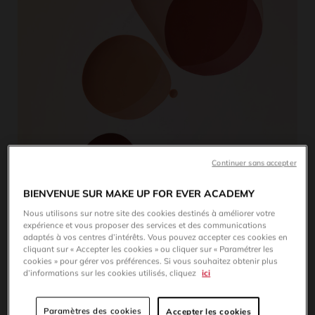
Continuer sans accepter
BIENVENUE SUR MAKE UP FOR EVER ACADEMY
Nous utilisons sur notre site des cookies destinés à améliorer votre
expérience et vous proposer des services et des communications
adaptés à vos centres d’intérêts. Vous pouvez accepter ces cookies en
cliquant sur « Accepter les cookies » ou cliquer sur « Paramétrer les
Vous voulez faire financer votre formation MAKE UP
cookies » pour gérer vos préférences. Si vous souhaitez obtenir plus
FOR EVER Academy avec le CPF ?
d’informations sur les cookies utilisés, cliquez
ici
Paramètres des cookies
Accepter les cookies