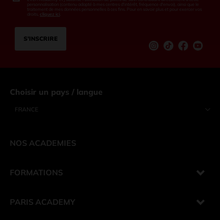
personnalisation (contenu adapté à mes centres d'intérêt, fréquence d'envoi), ainsi que le
traitement de mes données personnelles à ces fins. Pour en savoir plus et pour exercer vos
droits,
cliquez ici
.
S’INSCRIRE
Instagram
tiktok
Facebook
Youtu
Choisir un pays / langue
FRANCE
NOS ACADEMIES
FORMATIONS
PARIS ACADEMY