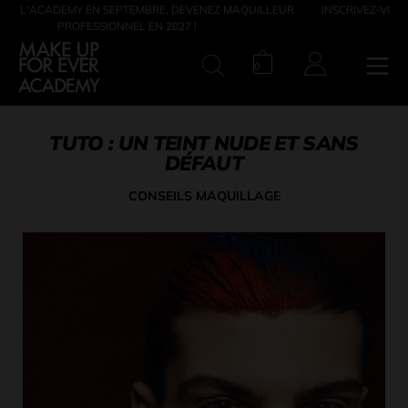
BRE, DEVENEZ MAQUILLEUR
INSCRIVEZ-VOUS À NOTRE SOIRÉE PORTES 
EN 2027 !
10 JUIN
Panier. Le nombre
0
RECHERCHE
TUTO : UN TEINT NUDE ET SANS
DÉFAUT
CONSEILS MAQUILLAGE