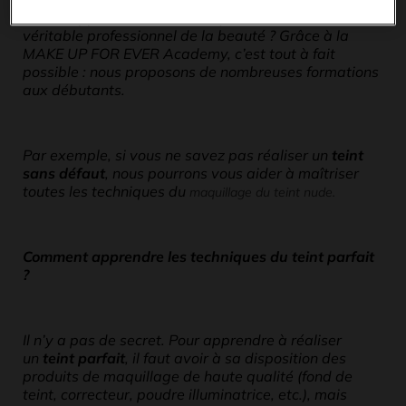
voulez apprendre à vous maquiller comme un
véritable professionnel de la beauté ? Grâce à la
MAKE UP FOR EVER Academy, c’est tout à fait
possible : nous proposons de nombreuses formations
aux débutants.
Par exemple, si vous ne savez pas réaliser un
teint
sans défaut
, nous pourrons vous aider à maîtriser
toutes les techniques du
maquillage du teint nude.
Comment apprendre les techniques du teint parfait
?
Il n’y a pas de secret. Pour apprendre à réaliser
un
teint parfait
, il faut avoir à sa disposition des
produits de maquillage de haute qualité (fond de
teint, correcteur, poudre illuminatrice, etc.), mais