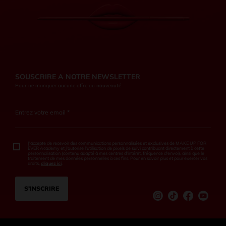
SOUSCRIRE A NOTRE NEWSLETTER
Pour ne manquer aucune offre ou nouveauté
Entrez votre email *
J'accepte de recevoir des communications personnalisées et exclusives de MAKE UP FOR
EVER Academy et j'autorise l'utilisation de pixels de suivi contribuant directement à cette
personnalisation (contenu adapté à mes centres d'intérêt, fréquence d'envoi), ainsi que le
traitement de mes données personnelles à ces fins. Pour en savoir plus et pour exercer vos
droits,
cliquez ici
.
S’INSCRIRE
Instagram
tiktok
Facebook
Youtu