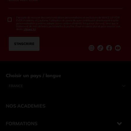
J'accepte de recevoir des communications personnalisées et exclusives de MAKE UP FOR
EVER Academy et j'autorise l'utilisation de pixels de suivi contribuant directement à cette
personnalisation (contenu adapté à mes centres d'intérêt, fréquence d'envoi), ainsi que le
traitement de mes données personnelles à ces fins. Pour en savoir plus et pour exercer vos
droits,
cliquez ici
.
S’INSCRIRE
Instagram
tiktok
Facebook
Youtu
Choisir un pays / langue
FRANCE
NOS ACADEMIES
FORMATIONS